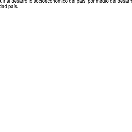
ir al desarrollo socioeconómico del país, por medio del desarro
dad país.