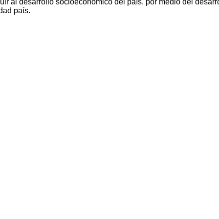
ir al desarrollo socioeconómico del país, por medio del desarro
dad país.