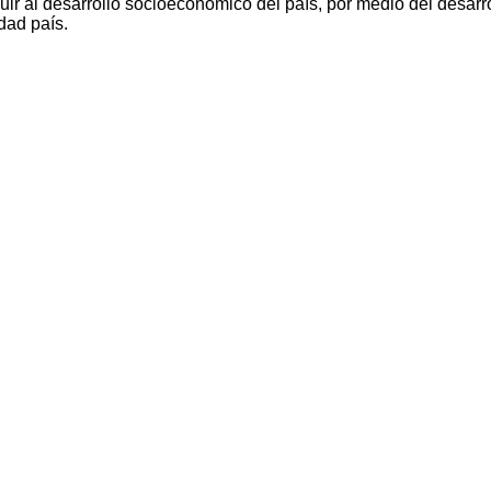
ir al desarrollo socioeconómico del país, por medio del desarro
dad país.