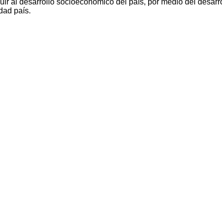
ir al desarrollo socioeconómico del país, por medio del desarro
dad país.