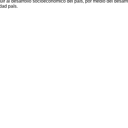
ir al desarrollo socioeconómico del país, por medio del desarro
dad país.