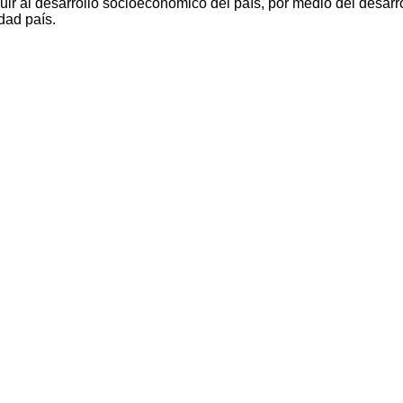
ir al desarrollo socioeconómico del país, por medio del desarro
dad país.