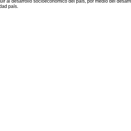
ir al desarrollo socioeconómico del país, por medio del desarro
dad país.