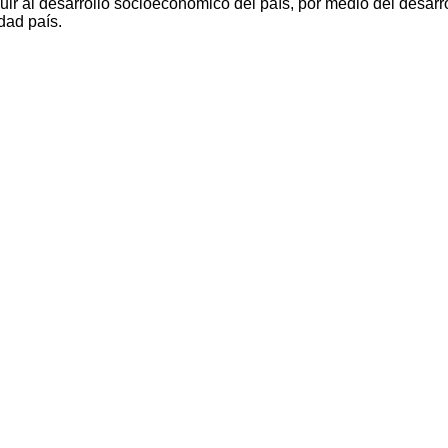
ir al desarrollo socioeconómico del país, por medio del desarro
dad país.