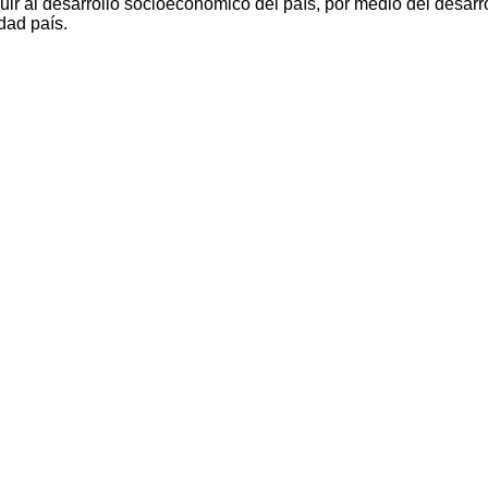
ir al desarrollo socioeconómico del país, por medio del desarro
dad país.