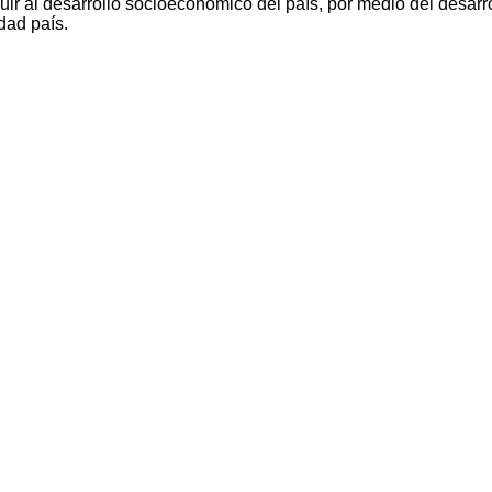
ir al desarrollo socioeconómico del país, por medio del desarro
dad país.