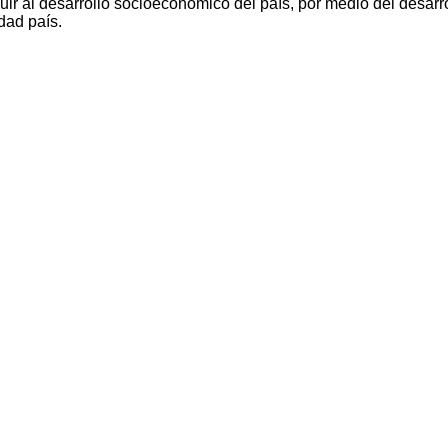
ir al desarrollo socioeconómico del país, por medio del desarro
dad país.