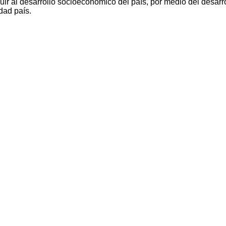
ir al desarrollo socioeconómico del país, por medio del desarro
dad país.