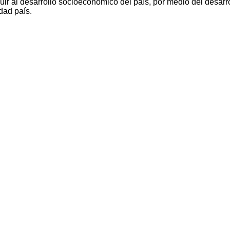
ir al desarrollo socioeconómico del país, por medio del desarro
dad país.