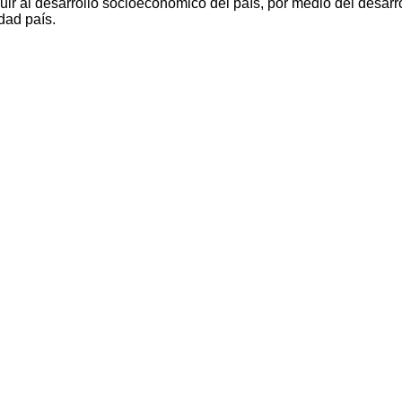
ir al desarrollo socioeconómico del país, por medio del desarro
dad país.