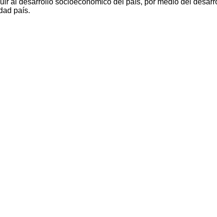
ir al desarrollo socioeconómico del país, por medio del desarro
dad país.