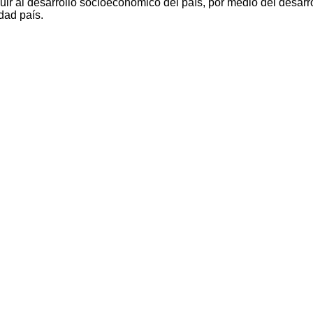
ir al desarrollo socioeconómico del país, por medio del desarro
dad país.