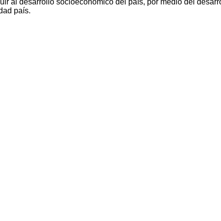
ir al desarrollo socioeconómico del país, por medio del desarro
dad país.