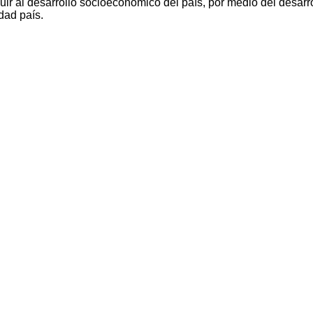
ir al desarrollo socioeconómico del país, por medio del desarro
dad país.