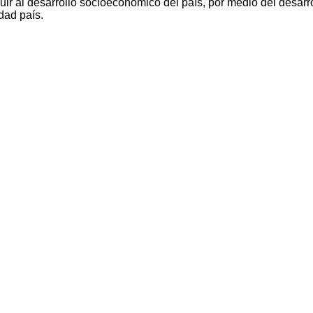
ir al desarrollo socioeconómico del país, por medio del desarro
dad país.